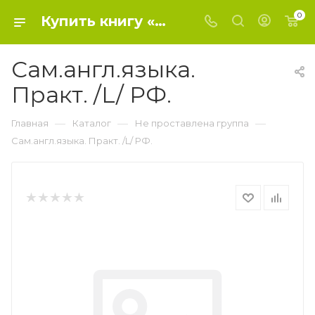
0
Купить книгу «Сам.англ.языка. Практ. /L/ РФ.» 0, - Не проставлена группа
Сам.англ.языка.
Практ. /L/ РФ.
—
—
—
Главная
Каталог
Не проставлена группа
Сам.англ.языка. Практ. /L/ РФ.