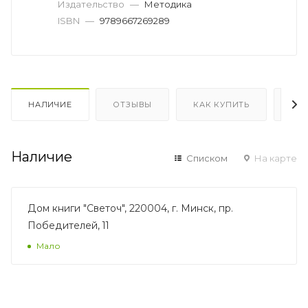
Издательство
—
Методика
ISBN
—
9789667269289
НАЛИЧИЕ
ОТЗЫВЫ
КАК КУПИТЬ
ОП
Наличие
Списком
На карте
Дом книги "Светоч", 220004, г. Минск, пр.
Победителей, 11
Мало