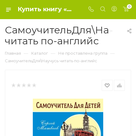
0
Купить книгу «СамоучительДля\Научусь читать по-английс» 2023, Матвеев С.А. - Не проставлена группа
СамоучительДля\Научус
читать по-английс
—
—
—
Главная
Каталог
Не проставлена группа
СамоучительДля\Научусь читать по-английс