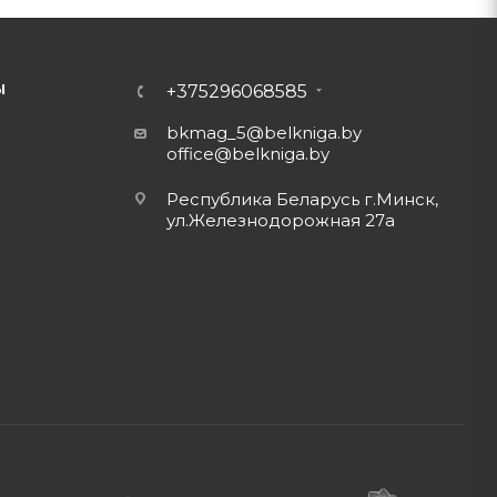
Ы
+375296068585
bkmag_5@belkniga.by
office@belkniga.by
Республика Беларусь г.Минск,
ул.Железнодорожная 27а