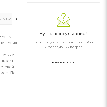
СТАВКА
ДОПОЛНИТЕЛЬНО
Нужна консультация?
елёных
Наши специалисты ответят на любой
отношения
интересующий вопрос
ану "Аня
ельность
ЗАДАТЬ ВОПРОС
детской
нием. По