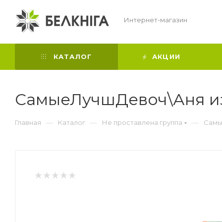
Интернет-магазин
КАТАЛОГ
АКЦИИ
СамыеЛучшДевоч\Аня и
—
—
—
Главная
Каталог
Не проставлена группа
Самы