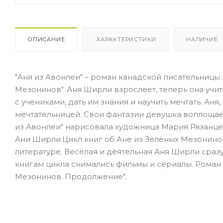
ОПИСАНИЕ
ХАРАКТЕРИСТИКИ
НАЛИЧИЕ
"Аня из Авонлеи" – роман канадской писательниц
Мезонинов". Аня Ширли взрослеет, теперь она учи
с учениками, дать им знания и научить мечтать. Аня
мечтательницей. Свои фантазии девушка воплощае
из Авонлеи" нарисовала художница Мария Рязанцева
Ани Ширли.Цикл книг об Ане из Зелёных Мезонинов
литературе. Весёлая и деятельная Аня Ширли сраз
книгам цикла снимались фильмы и сериалы. Роман "
Мезонинов. Продолжение".