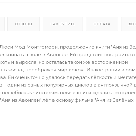
ОТЗЫВЫ
КАК КУПИТЬ
ОПЛАТА
ДО
ы Люси Мод Монтгомери, продолжение книги "Аня из З
тельница в школе в Авонлее. Ей предстоит построить 
, хоть и выросла, но осталась такой же восторженной
т в жизнь, преображая мир вокруг.Иллюстрации к ром
. Ей очень точно удалось передать лёгкость и мечтат
 – один из самых популярных циклов в англоязычной 
у полюбилась читателям, новые книги ждали с нетерпе
Аня из Авонлеи" лёг в основу фильма "Аня из Зелёных