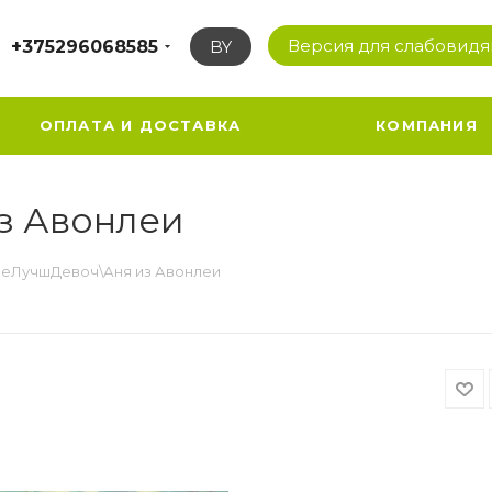
Версия для слабовид
+375296068585
BY
ОПЛАТА И ДОСТАВКА
КОМПАНИЯ
з Авонлеи
еЛучшДевоч\Аня из Авонлеи