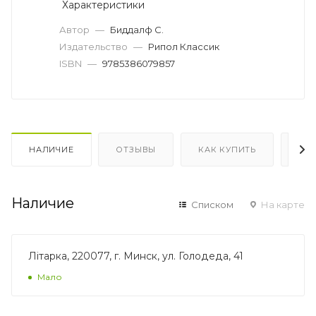
Характеристики
Автор
—
Биддалф С.
Издательство
—
Рипол Классик
ISBN
—
9785386079857
НАЛИЧИЕ
ОТЗЫВЫ
КАК КУПИТЬ
ОП
Наличие
Списком
На карте
Лiтарка, 220077, г. Минск, ул. Голодеда, 41
Мало