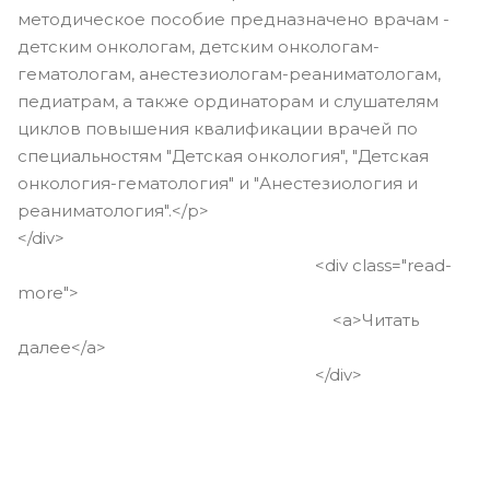
методическое пособие предназначено врачам -
детским онкологам, детским онкологам-
гематологам, анестезиологам-реаниматологам,
педиатрам, а также ординаторам и слушателям
циклов повышения квалификации врачей по
специальностям "Детская онкология", "Детская
онкология-гематология" и "Анестезиология и
реаниматология".</p>
</div>
<div class="read-
more">
<a>Читать
далее</a>
</div>