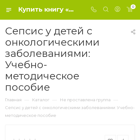
0
Купить книгу «Cепсис у детей с онкологическими заболеваниями: Учебно-методическое пособие» 2023, Матинян Н.В. , Епифанова Наталья Юрьевна , Горбунова Татьяна Васильевна - Не проставлена группа
Cепсис у детей с
онкологическими
заболеваниями:
Учебно-
методическое
пособие
—
—
—
Главная
Каталог
Не проставлена группа
Cепсис у детей с онкологическими заболеваниями: Учебно-
методическое пособие