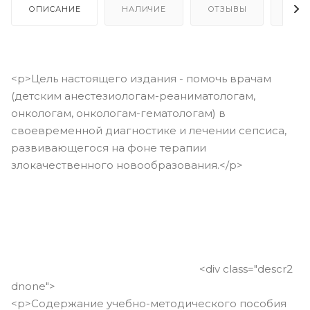
ОПИСАНИЕ
НАЛИЧИЕ
ОТЗЫВЫ
КАК
<p>Цель настоящего издания - помочь врачам
(детским анестезиологам-реаниматологам,
онкологам, онкологам-гематологам) в
своевременной диагностике и лечении сепсиса,
развивающегося на фоне терапии
злокачественного новообразования.</p>
<div class="descr2
dnone">
<p>Содержание учебно-методического пособия