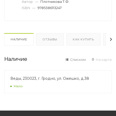
Автор
—
Плотникова Т.Ф.
ISBN
—
9785386113247
НАЛИЧИЕ
ОТЗЫВЫ
КАК КУПИТЬ
ОП
Наличие
Списком
На карте
Веды, 230023, г. Гродно, ул. Ожешко, д.38
Мало