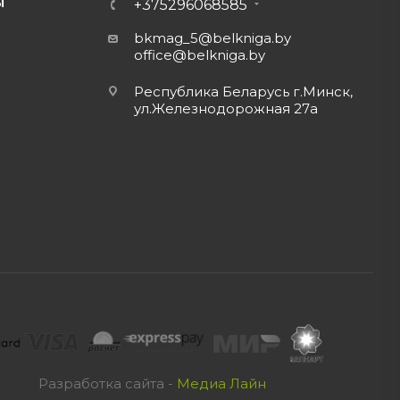
Ы
+375296068585
bkmag_5@belkniga.by
office@belkniga.by
Республика Беларусь г.Минск,
ул.Железнодорожная 27а
Разработка сайта -
Медиа Лайн