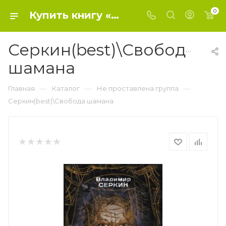
0
Купить книгу «Серкин(best)\Свобода шамана» 2021, Серкин В. - Не проставлена группа
Серкин(best)\Свобода
шамана
—
—
—
Главная
Каталог
Не проставлена группа
Серкин(best)\Свобода шамана