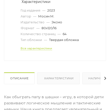
Характеристики
Год издания
—
2023
Автор
—
Мосин М.
Издательство
—
Эксмо
Формат
—
80x120/16
Количество страниц
—
64
Тип обложки
—
Твердая обложка
Все характеристики
ОПИСАНИЕ
ХАРАКТЕРИСТИКИ
НАЛИЧИЕ
Как обыграть папу в шашки – игру, в которой дети
развивают логическое мышление и тактические
навыки. Наша книга предлагает увлекательный и