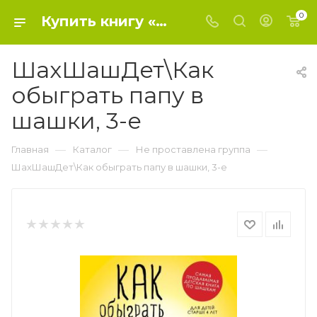
0
Купить книгу «ШахШашДет\Как обыграть папу в шашки, 3-е» 2023, Мосин М. - Не проставлена группа
ШахШашДет\Как
обыграть папу в
шашки, 3-е
—
—
—
Главная
Каталог
Не проставлена группа
ШахШашДет\Как обыграть папу в шашки, 3-е