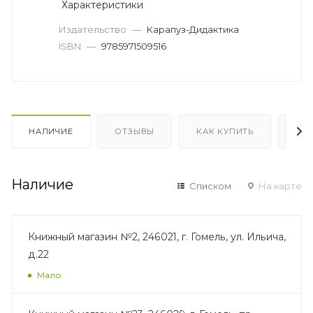
Характеристики
Издательство
—
Карапуз-Дидактика
ISBN
—
9785971509516
НАЛИЧИЕ
ОТЗЫВЫ
КАК КУПИТЬ
ОП
Наличие
Списком
На карте
Книжный магазин №2, 246021, г. Гомель, ул. Ильича,
д.22
Мало