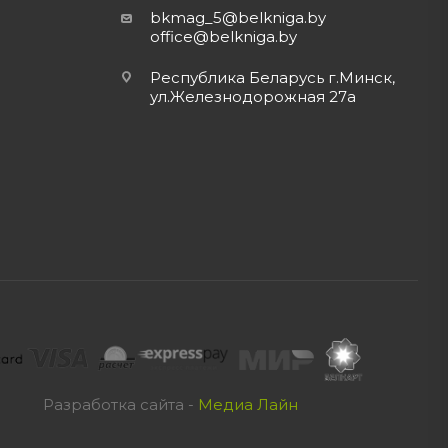
bkmag_5@belkniga.by
office@belkniga.by
Республика Беларусь г.Минск,
ул.Железнодорожная 27а
Разработка сайта -
Медиа Лайн