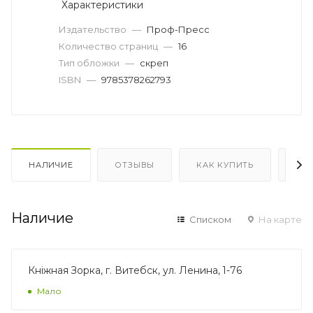
Характеристики
Издательство
—
Проф-Пресс
Количество страниц
—
16
Тип обложки
—
скреп
ISBN
—
9785378262793
НАЛИЧИЕ
ОТЗЫВЫ
КАК КУПИТЬ
ОП
Наличие
Списком
На карте
Кнiжная Зорка, г. Витебск, ул. Ленина, 1-76
Мало