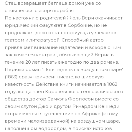
Отец возвращает беглеца домой уже со
снявшегося с якоря корабля.
По настоянию родителей Жюль Верн оканчивает
юридический факультет в Сорбонне, но не
продолжает дело отца-нотариуса, а увлекается
театром и литературой. Способный автор
привлекает внимание издателей и вскоре с ним
заключается контракт, обязывающий Верна в
течение 20 лет писать ежегодно по два романа.
Первый роман "Пять недель на воздушном шаре"
(1863) сразу приносит писателю широкую
известность. Действие книги начинается в 1862
году, когда член Королевского географического
общества доктор Самуэль Фергюсон вместе со
своим слугой Джо и другом Ричардом Кеннеди
отправляется в путешествие по Африке (к тому
времени малоизведанной) на воздушном шаре,
наполненном водородом, в поисках истоков