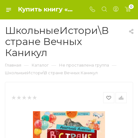
0
Купить книгу «ШкольныеИстори\В стране Вечных Каникул» 2018, Алексин А.Г. - Не проставлена группа
ШкольныеИстори\В
стране Вечных
Каникул
—
—
—
Главная
Каталог
Не проставлена группа
ШкольныеИстори\В стране Вечных Каникул