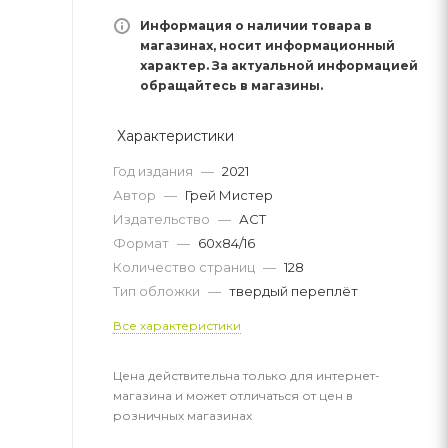
Информация о наличии товара в
магазинах, носит информационный
характер. За актуальной информацией
обращайтесь в магазины.
Характеристики
Год издания
—
2021
Автор
—
Грей Мистер
Издательство
—
АСТ
Формат
—
60x84/16
Количество страниц
—
128
Тип обложки
—
твердый переплёт
Все характеристики
Цена действительна только для интернет-
магазина и может отличаться от цен в
розничных магазинах