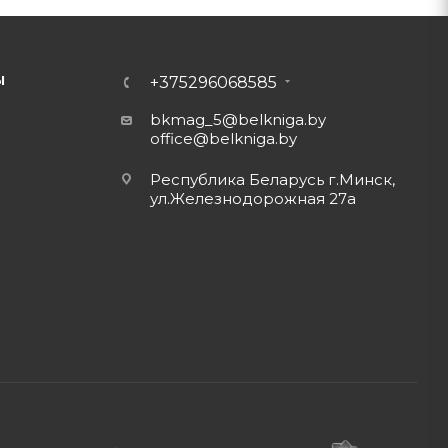
Ы
+375296068585
bkmag_5@belkniga.by
office@belkniga.by
Республика Беларусь г.Минск,
ул.Железнодорожная 27а