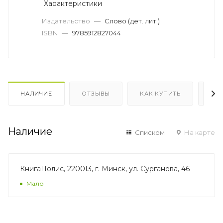
Характеристики
Издательство
—
Слово (дет. лит.)
ISBN
—
9785912827044
НАЛИЧИЕ
ОТЗЫВЫ
КАК КУПИТЬ
ОП
Наличие
Списком
На карте
КнигаПолис, 220013, г. Минск, ул. Сурганова, 46
Мало