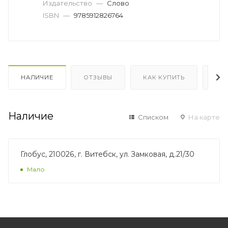
Издательство
—
Слово
ISBN
—
9785912826764
НАЛИЧИЕ
ОТЗЫВЫ
КАК КУПИТЬ
ОП
Наличие
Списком
На карте
Глобус, 210026, г. Витебск, ул. Замковая, д.21/30
Мало