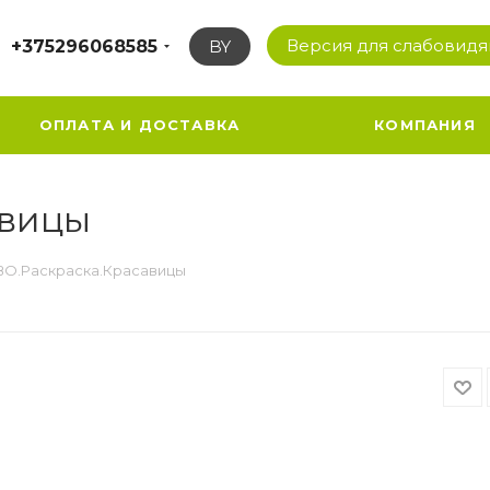
Версия для слабовид
+375296068585
BY
ОПЛАТА И ДОСТАВКА
КОМПАНИЯ
авицы
О.Раскраска.Красавицы