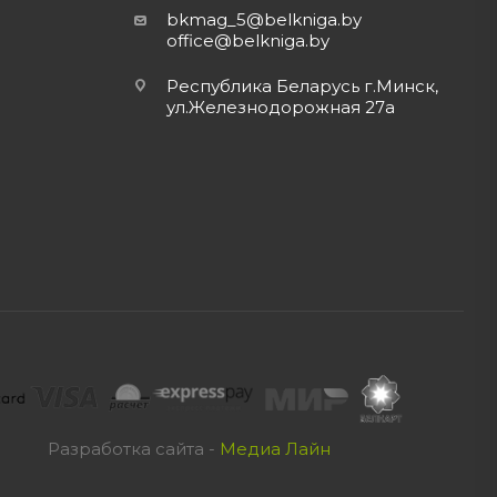
bkmag_5@belkniga.by
office@belkniga.by
Республика Беларусь г.Минск,
ул.Железнодорожная 27а
Разработка сайта -
Медиа Лайн