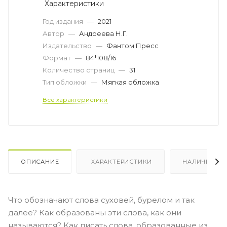
Характеристики
Год издания
—
2021
Автор
—
Андреева Н.Г.
Издательство
—
Фантом Пресс
Формат
—
84*108/16
Количество страниц
—
31
Тип обложки
—
Мягкая обложка
Все характеристики
ОПИСАНИЕ
ХАРАКТЕРИСТИКИ
НАЛИЧИЕ
Что обозначают слова суховей, бурелом и так
далее? Как образованы эти слова, как они
называются? Как писать слова, образованные из