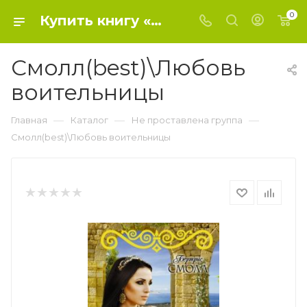
0
Купить книгу «Смолл(best)\Любовь воительницы» 2021, Смолл Б. - Не проставлена группа
Смолл(best)\Любовь
воительницы
—
—
—
Главная
Каталог
Не проставлена группа
Смолл(best)\Любовь воительницы