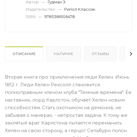
Автор
—
Гудман Э.
Издательство
—
Рипол Классик
ISBN
—
9785386106478
ОПИСАНИЕ
НАЛИЧИЕ
ОТЗЫВЫ
КАК
Вторая книга про приключения леди Хелен. Июнь
1812 г. Леди Хелен Рексолл становится
полноправным членом клуба "Темные времена". Ее
наставник, лорд Карлстон, обучает Хелен новым
способностям. Стать охотником на демонов, не
забывая о манерах, - непростая задача. К тому же
заклятый враг Карлстона пытается переманить
Хелен на свою сторону, а герцог Сельбурн полон