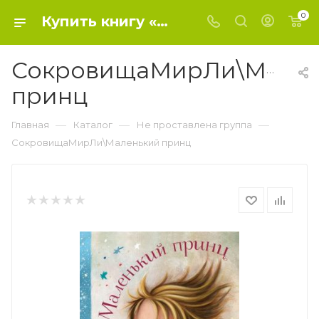
0
Купить книгу «СокровищаМирЛи\Маленький принц» 2020, Сент-Экзюпери А. де - Не проставлена группа
СокровищаМирЛи\Мален
принц
—
—
—
Главная
Каталог
Не проставлена группа
СокровищаМирЛи\Маленький принц