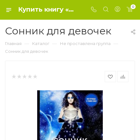
0
Купить книгу «Сонник для девочек» 0, Живайкина О.Н. - Не проставлена группа
Сонник для девочек
—
—
—
Главная
Каталог
Не проставлена группа
Сонник для девочек