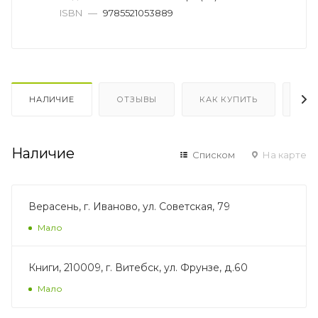
ISBN
—
9785521053889
НАЛИЧИЕ
ОТЗЫВЫ
КАК КУПИТЬ
ОП
Наличие
Списком
На карте
Верасень, г. Иваново, ул. Советская, 79
Мало
Книги, 210009, г. Витебск, ул. Фрунзе, д.60
Мало