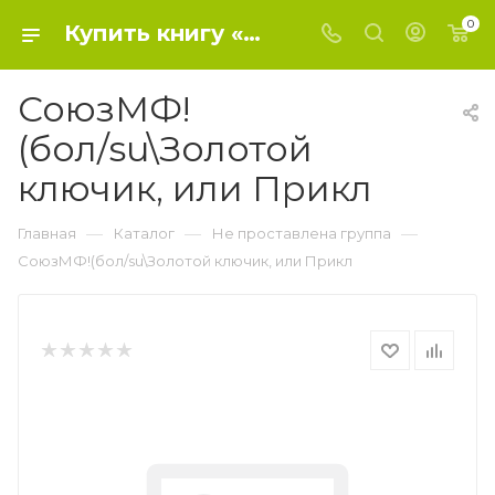
0
Купить книгу «СоюзМФ!(бол/su\Золотой ключик, или Прикл» 2020, Толстой А.Н. - Не проставлена группа
СоюзМФ!
(бол/su\Золотой
ключик, или Прикл
—
—
—
Главная
Каталог
Не проставлена группа
СоюзМФ!(бол/su\Золотой ключик, или Прикл