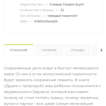
Издательство
—
Клевер-Медиа-Групп
Количество страниц
—
32
Тип обложки
—
твердый переплет
ISBN
—
9785001542629
ОПИСАНИЕ
НАЛИЧИЕ
ОТЗЫВЫ
КАК
Современные дети живут в быстро меняющемся
мире. От них и от их экологической грамотности
будет зависеть сохранение планеты. В книге
«Дружи с природой!» ваш ребенок познакомится с
медвежонком Задирой, который расскажет,
почему не стоит топтать травку, почему червячки,
жучки и паучки – все, даже самые мельчайшие