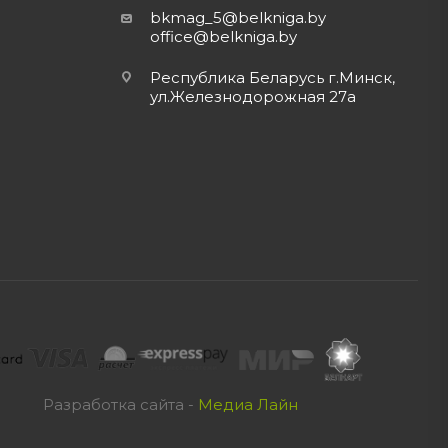
bkmag_5@belkniga.by
office@belkniga.by
Республика Беларусь г.Минск,
ул.Железнодорожная 27а
Разработка сайта -
Медиа Лайн