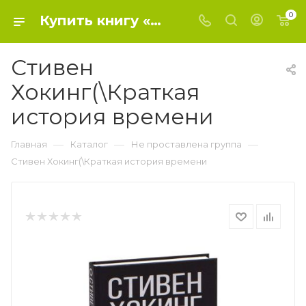
0
Купить книгу «Стивен Хокинг(\Краткая история времени» 2019, Хокинг С. - Не проставлена группа
Стивен
Хокинг(\Краткая
история времени
—
—
—
Главная
Каталог
Не проставлена группа
Стивен Хокинг(\Краткая история времени