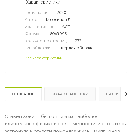
Характеристики
Год издания
—
2020
Автор
—
Млодинов Л.
Издательство
—
АСТ
Формат
—
60x90/16
Количество страниц
—
272
Тип обложки
—
Твердая обложка
Все характеристики
ОПИСАНИЕ
ХАРАКТЕРИСТИКИ
НАЛИЧИЕ
Стивен Хокинг был одним из наиболее
влиятельных физиков современности, и его жизнь
затронула и отчасти поменяла жизни миллионов