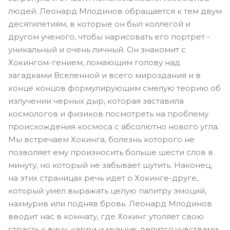
людей. Леонард Млодинов обращается к тем двум
десятилетиям, в которые он был коллегой и
другом ученого, чтобы нарисовать его портрет -
уникальный и очень личный. Он знакомит с
Хокингом-гением, ломающим голову над
загадками Вселенной и всего мироздания и в
конце концов формулирующим смелую теорию об
излучении черных дыр, которая заставила
космологов и физиков посмотреть на проблему
происхождения космоса с абсолютно нового угла.
Мы встречаем Хокинга, болезнь которого не
позволяет ему произносить больше шести слов в
минуту, но который не забывает шутить. Наконец,
на этих страницах речь идет о Хокинге-друге,
который умел выражать целую палитру эмоций,
нахмурив или подняв бровь. Леонард Млодинов
вводит нас в комнату, где Хокинг утоляет свою
страсть к вину, карри и музыке; делится чувствами