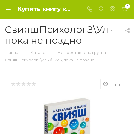
0
Купить книгу «СвияшПсихологЗ\Улыбнись, пока не поздно!» 2015, Свияш А.Г. - Не проставлена группа
СвияшПсихологЗ\Улыбни
пока не поздно!
—
—
—
Главная
Каталог
Не проставлена группа
СвияшПсихологЗ\Улыбнись, пока не поздно!