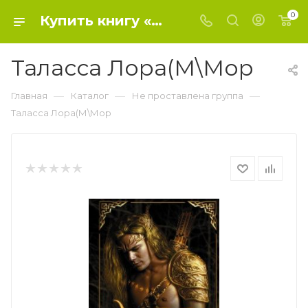
0
Купить книгу «Таласса Лора(М\Мор» 2020, Таласса Л. - Не проставлена группа
Таласса Лора(М\Мор
—
—
—
Главная
Каталог
Не проставлена группа
Таласса Лора(М\Мор