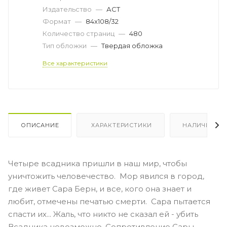
Издательство
—
АСТ
Формат
—
84x108/32
Количество страниц
—
480
Тип обложки
—
Твердая обложка
Все характеристики
ОПИСАНИЕ
ХАРАКТЕРИСТИКИ
НАЛИЧИЕ
Четыре всадника пришли в наш мир, чтобы
уничтожить человечество. Мор явился в город,
где живет Сара Берн, и все, кого она знает и
любит, отмечены печатью смерти. Сара пытается
спасти их... Жаль, что никто не сказал ей - убить
Всадника невозможно. Сопротивление Сары