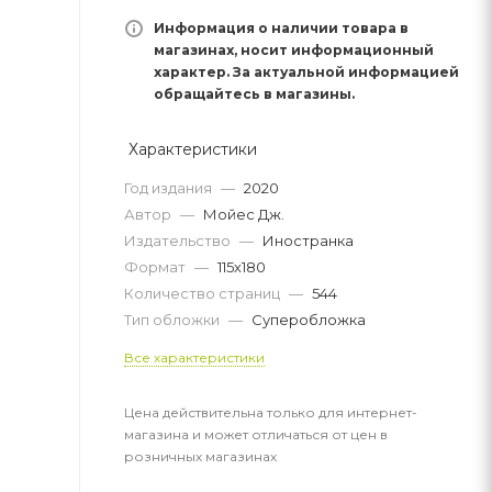
Информация о наличии товара в
магазинах, носит информационный
характер. За актуальной информацией
обращайтесь в магазины.
Характеристики
Год издания
—
2020
Автор
—
Мойес Дж.
Издательство
—
Иностранка
Формат
—
115х180
Количество страниц
—
544
Тип обложки
—
Суперобложка
Все характеристики
Цена действительна только для интернет-
магазина и может отличаться от цен в
розничных магазинах