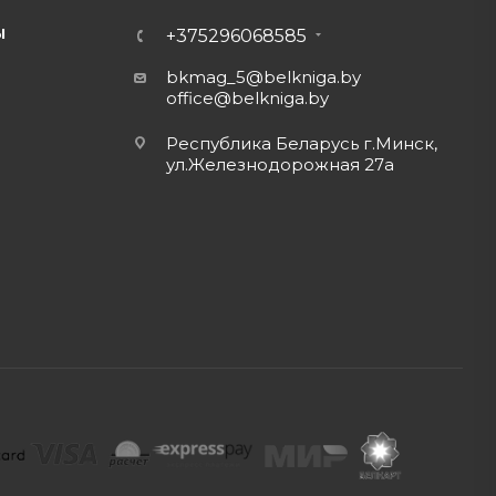
Ы
+375296068585
bkmag_5@belkniga.by
office@belkniga.by
Республика Беларусь г.Минск,
ул.Железнодорожная 27а