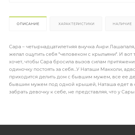
ОПИСАНИЕ
ХАРАКТЕРИСТИКИ
НАЛИЧИЕ
Сара – четырнадцатилетняя внучка Анри Лашапаля,
желал ощутить себя "человеком с крыльями". И вот
хочет, чтобы Сара бросила вызов силам притяжени
одиночку постоять за себя...У Наташи Макколи, ад
приходится делить дом с бывшим мужем, все ее дел
бывшим мужем под одной крышей, Наташа едет в с
забрать девочку к себе, не представляя, что у Сары