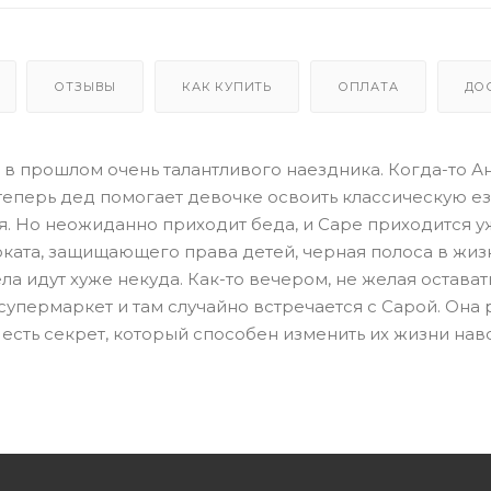
ОТЗЫВЫ
КАК КУПИТЬ
ОПЛАТА
ДО
 в прошлом очень талантливого наездника. Когда-то А
 теперь дед помогает девочке освоить классическую ез
я. Но неожиданно приходит беда, и Саре приходится у
воката, защищающего права детей, черная полоса в жиз
а идут хуже некуда. Как-то вечером, не желая остават
упермаркет и там случайно встречается с Сарой. Она
 есть секрет, который способен изменить их жизни навс