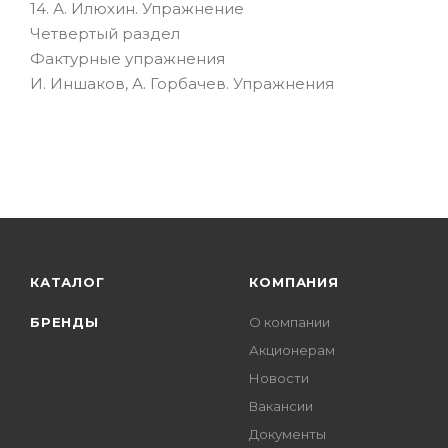
14. А. Илюхин. Упражнение
Четвертый раздел
Фактурные упражнения
И. Иншаков, А. Горбачев. Упражнения
КАТАЛОГ
КОМПАНИЯ
БРЕНДЫ
О компании
Акционерам
Новости
Вакансии
Документы