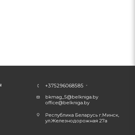
Ы
+375296068585
bkmag_5@belkniga.by
office@belkniga.by
Республика Беларусь г.Минск,
ул.Железнодорожная 27а