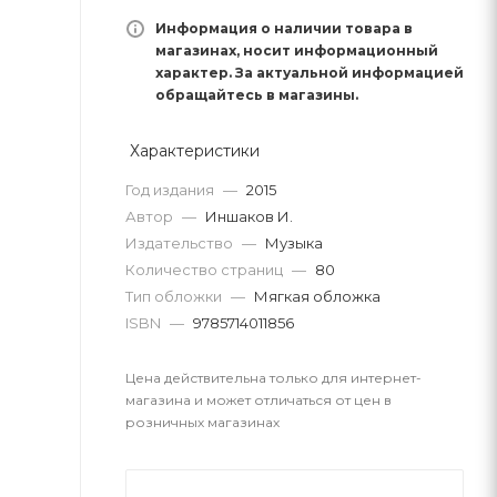
Информация о наличии товара в
магазинах, носит информационный
характер. За актуальной информацией
обращайтесь в магазины.
Характеристики
Год издания
—
2015
Автор
—
Иншаков И.
Издательство
—
Музыка
Количество страниц
—
80
Тип обложки
—
Мягкая обложка
ISBN
—
9785714011856
Цена действительна только для интернет-
магазина и может отличаться от цен в
розничных магазинах