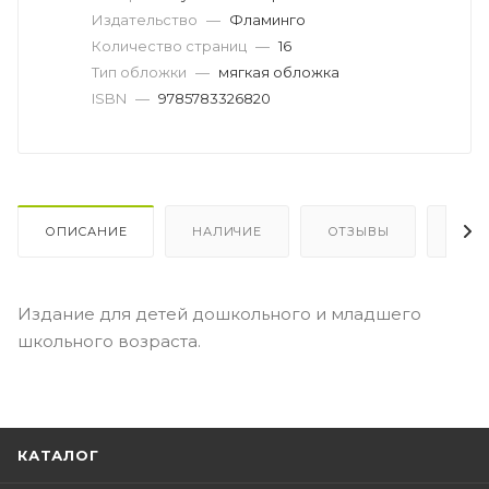
Издательство
—
Фламинго
Количество страниц
—
16
Тип обложки
—
мягкая обложка
ISBN
—
9785783326820
ОПИСАНИЕ
НАЛИЧИЕ
ОТЗЫВЫ
КАК
Издание для детей дошкольного и младшего
школьного возраста.
КАТАЛОГ