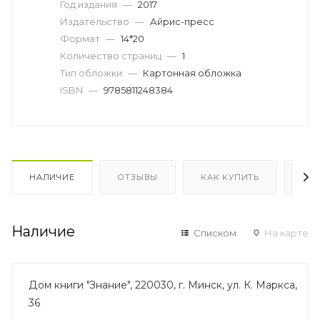
Год издания
—
2017
Издательство
—
Айрис-пресс
Формат
—
14*20
Количество страниц
—
1
Тип обложки
—
Картонная обложка
ISBN
—
9785811248384
НАЛИЧИЕ
ОТЗЫВЫ
КАК КУПИТЬ
ОП
Наличие
Списком
На карте
Дом книги "Знание", 220030, г. Минск, ул. К. Маркса,
36