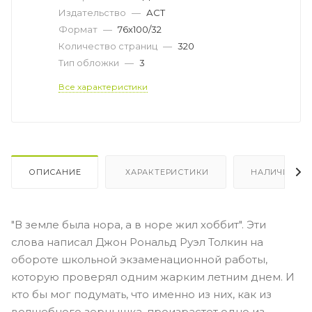
Издательство
—
АСТ
Формат
—
76x100/32
Количество страниц
—
320
Тип обложки
—
3
Все характеристики
ОПИСАНИЕ
ХАРАКТЕРИСТИКИ
НАЛИЧИЕ
"В земле была нора, а в норе жил хоббит". Эти
слова написал Джон Рональд Руэл Толкин на
обороте школьной экзаменационной работы,
которую проверял одним жарким летним днем. И
кто бы мог подумать, что именно из них, как из
волшебного зернышка, произрастет одно из