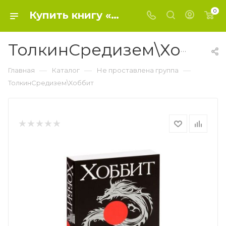
0
Купить книгу «ТолкинСредизем\Хоббит» 2015, Толкин Д.Р.Р. - Не проставлена группа
ТолкинСредизем\Хоббит
—
—
—
Главная
Каталог
Не проставлена группа
ТолкинСредизем\Хоббит