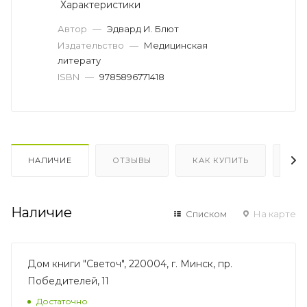
Характеристики
Автор
—
Эдвард И. Блют
Издательство
—
Медицинская
литерату
ISBN
—
9785896771418
НАЛИЧИЕ
ОТЗЫВЫ
КАК КУПИТЬ
ОП
Наличие
Списком
На карте
Дом книги "Светоч", 220004, г. Минск, пр.
Победителей, 11
Достаточно