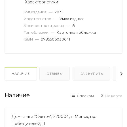
Характеристики
Год издания
—
2019
Издательство
—
Умка изд-во
Количество страниц
—
8
Тип обложки
—
Картонная обложка
ISBN
—
9785506030041
НАЛИЧИЕ
ОТЗЫВЫ
КАК КУПИТЬ
ОП
Наличие
Списком
На карте
Дом книги "Светоч", 220004, г. Минск, пр.
Победителей, 11