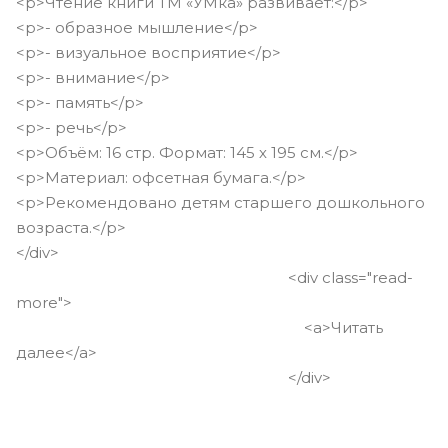
<p>Чтение книги ТМ «УМка» развивает:</p>
<p>- образное мышление</p>
<p>- визуальное восприятие</p>
<p>- внимание</p>
<p>- память</p>
<p>- речь</p>
<p>Объём: 16 стр. Формат: 145 х 195 см.</p>
<p>Материал: офсетная бумага.</p>
<p>Рекомендовано детям старшего дошкольного
возраста.</p>
</div>
<div class="read-
more">
<a>Читать
далее</a>
</div>