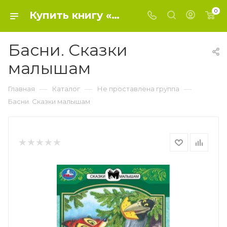
0
Купить книгу «Басни. Сказки малышам» 2023, И.А. Крылов - Не проставлена группа
Басни. Сказки
малышам
—
—
—
Главная
Каталог
Не проставлена группа
Басни. Сказки малышам