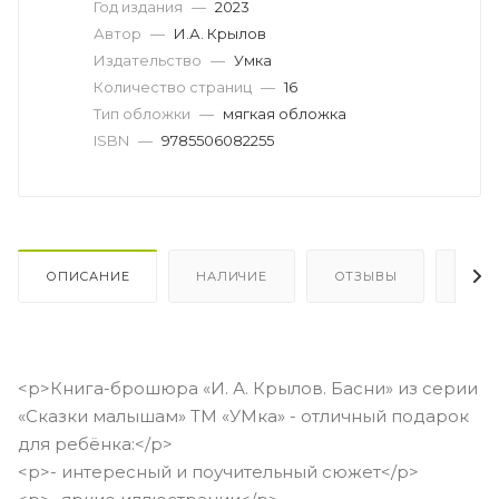
Год издания
—
2023
Автор
—
И.А. Крылов
Издательство
—
Умка
Количество страниц
—
16
Тип обложки
—
мягкая обложка
ISBN
—
9785506082255
ОПИСАНИЕ
НАЛИЧИЕ
ОТЗЫВЫ
КАК
<p>Книга-брошюра «И. А. Крылов. Басни» из серии
«Сказки малышам» ТМ «УМка» - отличный подарок
для ребёнка:</p>
<p>- интересный и поучительный сюжет</p>