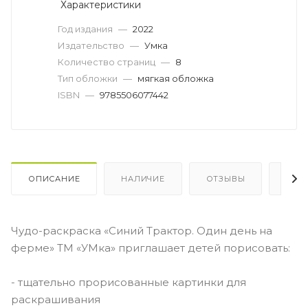
Характеристики
Год издания
—
2022
Издательство
—
Умка
Количество страниц
—
8
Тип обложки
—
мягкая обложка
ISBN
—
9785506077442
ОПИСАНИЕ
НАЛИЧИЕ
ОТЗЫВЫ
КАК
Чудо-раскраска «Синий Трактор. Один день на
ферме» ТМ «УМка» приглашает детей порисовать:
- тщательно прорисованные картинки для
раскрашивания