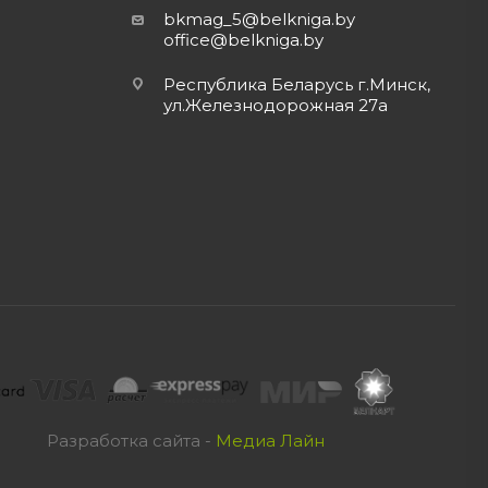
bkmag_5@belkniga.by
office@belkniga.by
Республика Беларусь г.Минск,
ул.Железнодорожная 27а
Разработка сайта -
Медиа Лайн