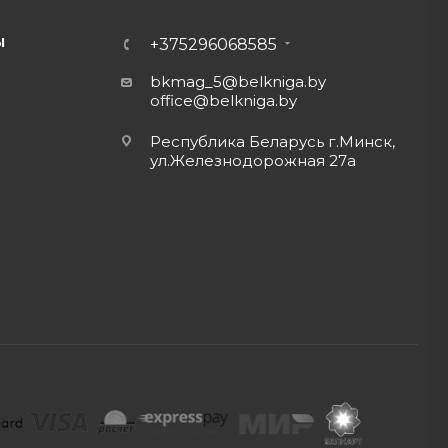
Ы
+375296068585
bkmag_5@belkniga.by
office@belkniga.by
Республика Беларусь г.Минск,
ул.Железнодорожная 27а