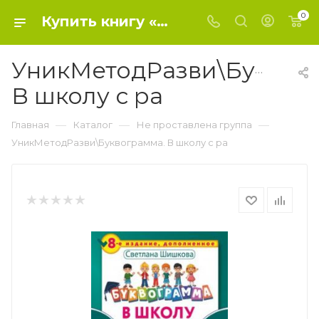
0
Купить книгу «УникМетодРазви\Буквограмма. В школу с ра» 2016, Шишкова С.Ю. - Не проставлена группа
УникМетодРазви\Буквог
В школу с ра
—
—
—
Главная
Каталог
Не проставлена группа
УникМетодРазви\Буквограмма. В школу с ра