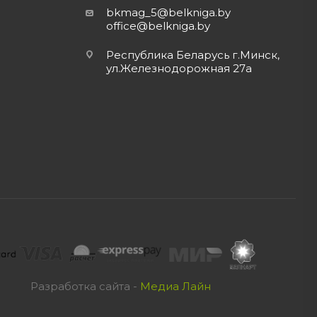
bkmag_5@belkniga.by
office@belkniga.by
Республика Беларусь г.Минск,
ул.Железнодорожная 27а
Разработка сайта -
Медиа Лайн