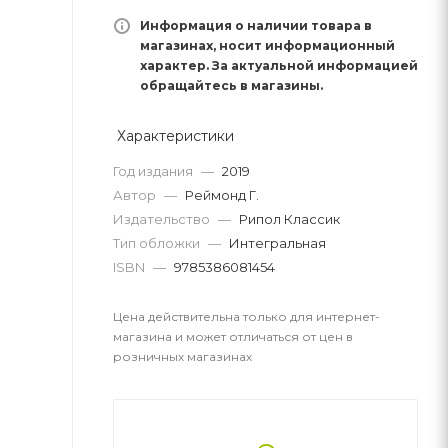
Информация о наличии товара в
магазинах, носит информационный
характер. За актуальной информацией
обращайтесь в магазины.
Характеристики
Год издания
—
2019
Автор
—
Реймонд Г.
Издательство
—
Рипол Классик
Тип обложки
—
Интегральная
ISBN
—
9785386081454
Цена действительна только для интернет-
магазина и может отличаться от цен в
розничных магазинах