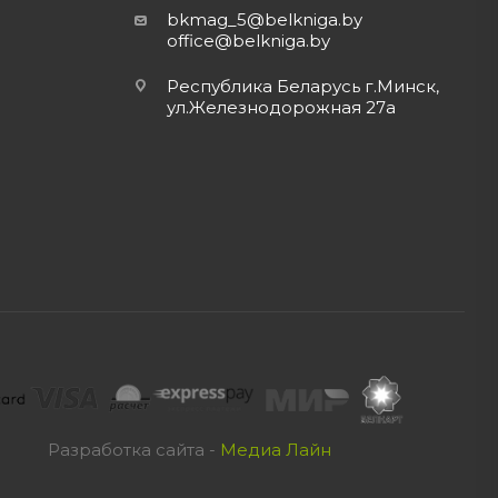
bkmag_5@belkniga.by
office@belkniga.by
Республика Беларусь г.Минск,
ул.Железнодорожная 27а
Разработка сайта -
Медиа Лайн