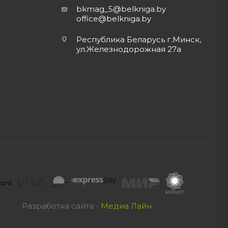
bkmag_5@belkniga.by
office@belkniga.by
Республика Беларусь г.Минск,
ул.Железнодорожная 27а
Разработка сайта -
Медиа Лайн