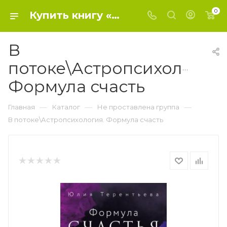
0
Купить книгу «В потоке\Астропсихология. Формула счасть» 2022, Терентьева Ю.В. - Не проставлена группа
В
потоке\Астропсихология.
Формула счасть
—
—
—
Главная
Каталог
Не проставлена группа
В потоке\Астропсихология. Формула счасть