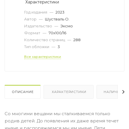
Характеристики
Год издания
—
2023
Автор
—
Шустваль О.
Издательство
—
Эксмо
Формат
—
70x100/16
Количество страниц
—
288
Тип обложки
—
3
Все характеристики
ОПИСАНИЕ
ХАРАКТЕРИСТИКИ
НАЛИЧИЕ
Со многими вещами мы сталкиваемся только
родив детей. До появления их даже время течет
иначе и распоряжаемся мы им иначе. Дети