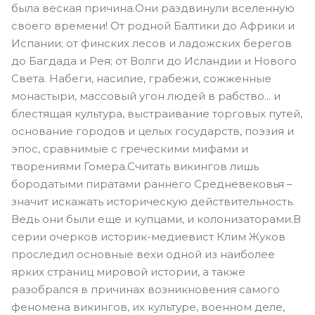
была веская причина.Они раздвинули вселенную
своего времени! От родной Балтики до Африки и
Испании; от финских лесов и ладожских берегов
до Багдада и Рея; от Волги до Исландии и Нового
Света. Набеги, насилие, грабежи, сожженные
монастыри, массовый угон людей в рабство... и
блестящая культура, выстраивание торговых путей,
основание городов и целых государств, поэзия и
эпос, сравнимые с греческими мифами и
творениями Гомера.Считать викингов лишь
бородатыми пиратами раннего Средневековья –
значит искажать историческую действительность.
Ведь они были еще и купцами, и колонизаторами.В
серии очерков историк-медиевист Клим Жуков
проследил основные вехи одной из наиболее
ярких страниц мировой истории, а также
разобрался в причинах возникновения самого
феномена викингов, их культуре, военном деле,