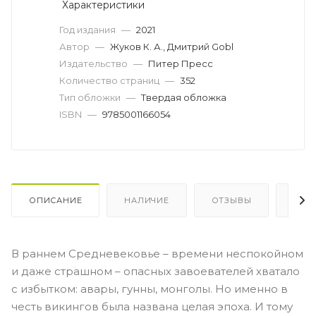
Характеристики
Год издания
—
2021
Автор
—
Жуков К. А., Дмитрий Gobl
Издательство
—
Питер Пресс
Количество страниц
—
352
Тип обложки
—
Твердая обложка
ISBN
—
9785001166054
ОПИСАНИЕ
НАЛИЧИЕ
ОТЗЫВЫ
КАК
В раннем Средневековье – времени неспокойном
и даже страшном – опасных завоевателей хватало
с избытком: авары, гунны, монголы. Но именно в
честь викингов была названа целая эпоха. И тому