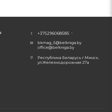
Ы
+375296068585
bkmag_5@belkniga.by
office@belkniga.by
Республика Беларусь г.Минск,
ул.Железнодорожная 27а