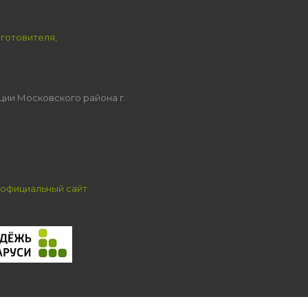
зготовителя,
ции Московского района г.
официальный сайт