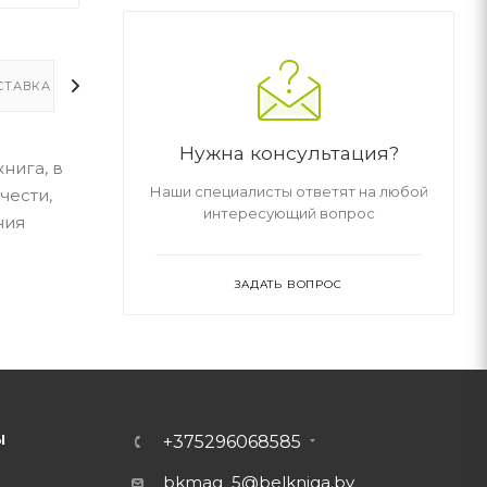
СТАВКА
ДОПОЛНИТЕЛЬНО
Нужна консультация?
нига, в
Наши специалисты ответят на любой
чести,
интересующий вопрос
ния
ЗАДАТЬ ВОПРОС
Ы
+375296068585
bkmag_5@belkniga.by