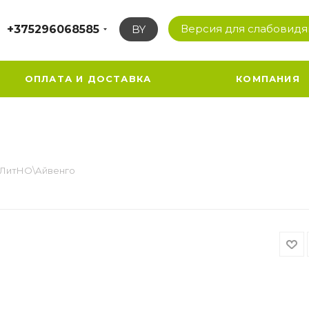
Версия для слабовид
+375296068585
BY
ОПЛАТА И ДОСТАВКА
КОМПАНИЯ
ЛитНО\Айвенго