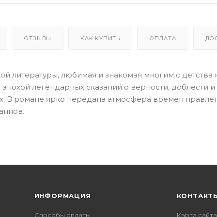
ОТЗЫВЫ
КАК КУПИТЬ
ОПЛАТА
ДО
ой литературы, любимая и знакомая многим с детства к
похой легендарных сказаний о верности, доблести и 
ях. В романе ярко передана атмосфера времен правле
аннов.
ИНФОРМАЦИЯ
КОНТАКТ
Способы оплаты
Карта сайта