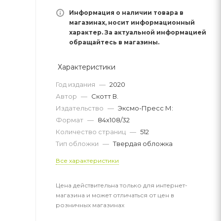
Информация о наличии товара в
магазинах, носит информационный
характер. За актуальной информацией
обращайтесь в магазины.
Характеристики
Год издания
—
2020
Автор
—
Скотт В.
Издательство
—
Эксмо-Пресс М:
Формат
—
84x108/32
Количество страниц
—
512
Тип обложки
—
Твердая обложка
Все характеристики
Цена действительна только для интернет-
магазина и может отличаться от цен в
розничных магазинах